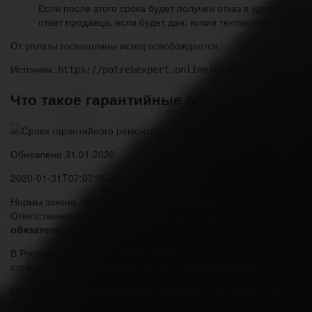
Если после этого срока будет получен отказ в удовлетвор
ответ продавца, если будет дан, копии техпаспорта, квит
От уплаты госпошлины истец освобождается.
Источник:
https://potrebexpert.online/6030-garantiinue-
Что такое гарантийные обязательства в
Обновлено 31.01.2020
2020-01-31T07:07:05+03:00
Нормы закона «О защите прав потребителей» в спорах поставщ
Ответственность продавца за качество продукции регулируется
обязательства ГК РФ
.
В Российском Гражданском Кодексе это понятие рассмотрено в ст
оговоренным соглашением между продавцом и покупателем, в мо
Момент, с которого определяется соответствие продукции указ
доставки.