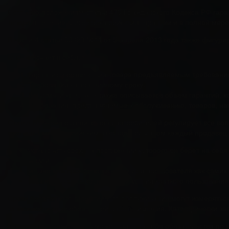
Согласно положениям статьи 470 Гражданского Кодекса РФ гара
товара в течение всего срока действия гарантии и в полной ме
В части 4 статьи 33 ФЗ №44 от 5 апреля 2013 года также фигур
Оно включает в себя:
Гарантию соответствия товара предъявляемым требования
Требования к гарантийному сроку.
В нормативном акте также описывается объем гарантий, к
Требования, предъявляемые к обслуживанию, товаров, на
Статья 5 Закона о защите прав потребителей регулирует все в
соответствии с Российским законодательством каждый продавец
установить срок, на протяжении которого он берет на себ
услуги;
установить срок безопасности для пользователя как самих 
установить срок годности на изделия краткого пользования
Сроки бесплатного гарантийного обслуживания могут измеряться
зависимости от особенностей работы изделия. Категорически за
Кроме того, изготовитель может взять на себя обязательства п