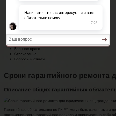
Страхование
Вопросы и ответы
Главная
Возврат товаров
Банкротство
Военное право
Страхование
Вопросы и ответы
Сроки гарантийного ремонта 
Описание общих гарантийных обязатель
Гарантийные обязательства по ГК РФ могут быть законными и дог
протяжении всего гарантийного периода и принимает на себя об