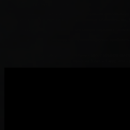
дополнительным обязательством.
Когда определяете порядок и срок предоставления обеспечение и
можно, когда поставщик обеспечил гарантийные обязательства. В 
96 44-ФЗ закреплено, что для этого поставщик передает банковс
Что касается срока, то к периоду обслуживания нужно прибавит
поручительства банка.
Например, если в госзакупках строительных работ объекта капстр
придется получить поручительство банка на 5 лет + 1 мес. или «