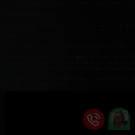
форс-мажорные обстоятельства и акты вандализма не счи
Ремонт канализации
Гарантия, так же, зависит о заключенного договора и состояния
Важно
После подписания, вы автоматически соглашаетесь со всем, что
Помните! Договор касается только двух сторон – вас, как потре
В договоре может быть прописано, что гарантийный ремонт нач
В таком случае, готовьтесь к тому, что даже самый маленький не
Основываясь на статью 23 Закона о защите прав потребителя, в
законных 45 ремонтных дней.