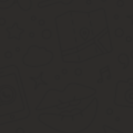
Имущественный. Загородный дом будет оценён специализи
Налоговый сбор с продажи. Придется заплатить сбор с при
исходя из суммы, указанной в договоре.
Нужно отметить, что с 2015 года идет программа по изменению 
инвентаризационной стоимости дачи. С 2015 года расчет налого
Расчет платежа: кадастровая стоимость х процентную ставку. Т
Меняться она будет ежегодно. Оплата производится на основан
службы и взять распечатку.
На картинке можно посмотреть налоговые ставки на жилы
Важно: если кадастровая стоимость вашего дома кажется завышен
сторону истца, то ФНС РФ обязана будет рассчитывать налоговы
Как платить налоги на дачу в СНТ?
Доказательством принадлежности недвижимого имущества кому-л
регистрации выдается документ. Несколько иначе такое право 
пенсионеры платить налог надачу?
Дома, находящиеся на территории СНТ, официально не регистри
инспекции, требования об уплате налоговых сборов на них не пр