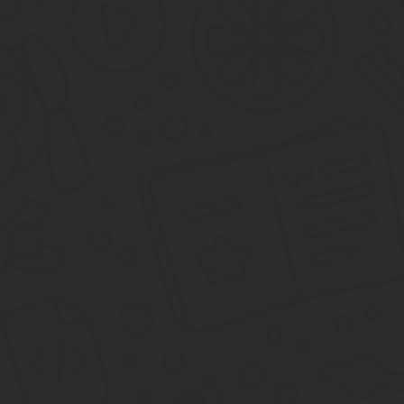
Если нет регионального акта об установлении налоговой льготы,
сведения о наличии льгот пенсионерам, можно получить непосред
Расчет налога на землю для пенсионеров ничем не отличается о
Граждане, освобожденные от уплаты земельного налога, предст
Какие документы нужны для предоставления льгот
О поучении льготы нужно заявить. Не нужно ждать, что налоговая
помощью документов, подтверждающих право на льготу.
Процедура:
Заявление о предоставлении льготы на уплату налогового 
В заявлении указать объект недвижимости, к которому при
Срок подачи заявления – 1 ноября налогового года;
Форма заявления является строго утверждённой ФНС, поэт
На картинке – бланк заявления на предоставление налоговой ль
Документы:
заявление в требуемой форме;