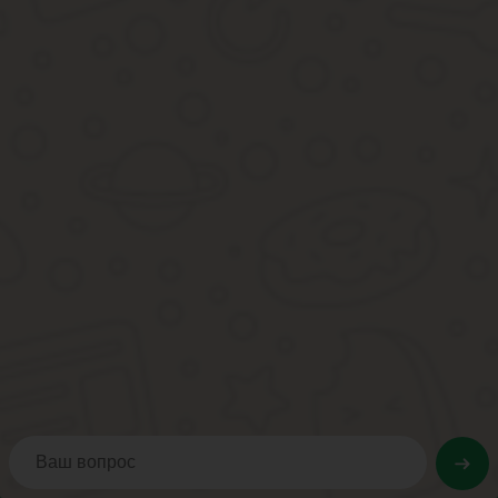
паспорт гражданина РФ, с указанием адреса регистрации;
пенсионная книжка;
ИНН;
СНИЛС;
документы о праве собственности на дачу.
Таким образом, налоговый сбор на дачу состоит из обязанности
некоторые изъятия из этих правил.
Пенсионерам предоставлено право не платить налоговый сбор на
Другие налоговые льготы для пенсионера могут быть предостав
Новая система налогооблажения на дачные участки – смотрите р
(
4
2,75
из 5)
Загрузка…
Источник:
https://PensioVed.ru/nalogi/nalog-na-dachu-dl
Налог с продажи дачи для пенсионеров