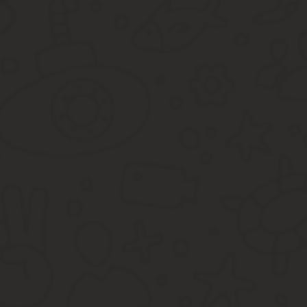
С 2018 года немного изменились условия предоставления 
принадлежало пенсионеру. В связи с изменениями в НК, п
льготу автоматически. Но, это будет объект наибольший по
Федеральный центр отдал в компетенцию местных органов
Для этого должны быть приняты соответствующие акты орг
Налог на доходы от продажи
Если пенсионер покупает дачу, то обязанности по уплате сбора у
состоялась сделка по отчуждению дачи посредством договора да
Льготы для пенсионеров в таком случае не предусмотрены.