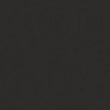
Должны ли пенсионеры платить налог с продажи дачи? Да, долж
Дачный домик и надел из шести соток находятся в собстве
Если дача была получена в наследство или посредством за
Важно: все эти условия действуют для имущества, которое получ
Смотрите репортаж, где говорят об изменениях в 2018 году, кас
Земельный налог
Ставка земельного налога устанавливается на местах и НК РФ д
в форму акта законодательства.