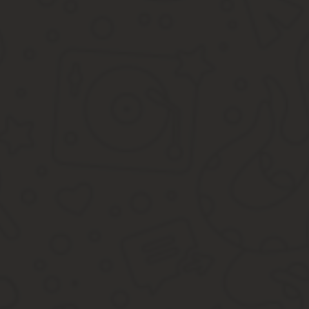
Все взносы собирает Правление дачного товарищества. Такие ор
Поступившие от дачников платежи переводятся организациям, 
Налог на хозпостройки
А что же с различными строениями, которых может быть нескольк
вводит особые условия, при наличии которых налоговый сбор на
Общая площадь такого объекта не более 50 квадратных м
Для строительства постройки не нужно получать разрешен
Если постройка будет более 50 квадратных метров по площади, 
местах, но именно в этих пределах.
Должны ли пенсионеры платить налог на дачу?
В Налоговом Кодексе предусмотрена такая льготная категория – 
нескольких налогов. Установлен ли налог на дачу для пенсионе
Налог на имущество
Что касается налога на садовый домик для пенсионеров, то и ту