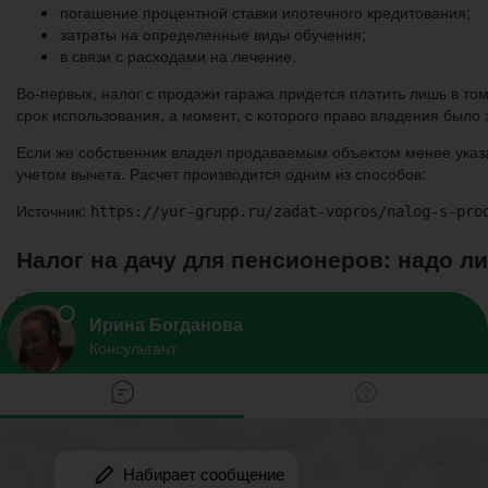
погашение процентной ставки ипотечного кредитования;
затраты на определенные виды обучения;
в связи с расходами на лечение.
Во-первых, налог с продажи гаража придется платить лишь в то
срок использования, а момент, с которого право владения было
Если же собственник владел продаваемым объектом менее указа
учетом вычета. Расчет производится одним из способов:
Источник:
https://yur-grupp.ru/zadat-vopros/nalog-s-pro
Налог на дачу для пенсионеров: надо ли
Конституция РФ содержит норму, обязывающую всех граждан плат
обязывает платить имущественный налоговый сбор ежегодно.
Дача попадает в эту категорию. И даже если у вас маленький пр
Государство установило льготы для определенной категории на
Дачное налогообложение