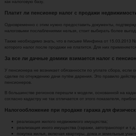
как налоговую базу.
Платит ли пенсионер налог с продажи недвижимост
Одновременно с этим нужно предоставить документы, подтверж
налоговыми послаблениями нельзя, стоит выбирать более выгод
Также необходимо знать, что в письме Минфина от 15.03.2013 №
которого налог после продажи не платится. Для них применяетс
За все ли дачные домики взимается налог с пенсион
У пенсионера не возникает обязанности по уплате сбора, если 
сделке по отчуждению дачи путём дарения. Это правило действуе
пенсионеров.
В большинстве регионов перешли к модели, основанной на кадас
согласно кадастру не так отличается от этого показателя, прибл
Налогообложение при продаже гаража для физически
реализация жилого недвижимого имущества;
реализация иного имущества (гаражи, автотранспорт и т.д.
покупка жилья, включая квартиры, дома и земельные участ