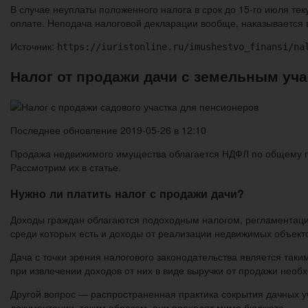
В случае неуплаты положенного налога в срок до 15-го июля т
оплате. Неподача налоговой декларации вообще, наказывается в
Источник:
https://iuristonline.ru/imushestvo_finansi/na
Налог от продажи дачи с земельным уч
Последнее обновление 2019-05-26 в 12:10
Продажа недвижимого имущества облагается НДФЛ по общему по
Рассмотрим их в статье.
Нужно ли платить налог с продажи дачи?
Доходы граждан облагаются подоходным налогом, регламентация
среди которых есть и доходы от реализации недвижимых объекто
Дача с точки зрения налогового законодательства является так
при извлечении доходов от них в виде выручки от продажи необ
Другой вопрос — распространенная практика сокрытия дачных уча
документации, таким образом, они проходят мимо бюджета.