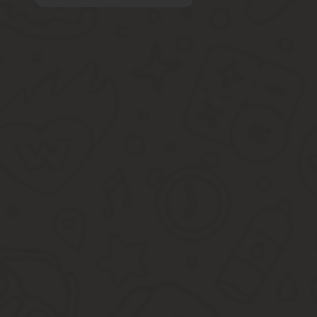
Нужно отметить, что дача является неким комплексом, куда вход
этом он будет рассчитан не единой суммой, а отдельно за кажду