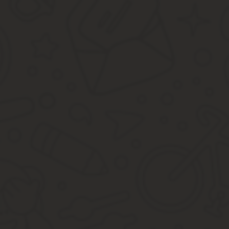
Право собственности на любое имущество должно быть оформлен
Росреестр РФ.
К дачным домикам многие относятся легкомысленно и не оформля
ведет планомерную борьбу с такими собственниками.
Закон разрешает регистрацию в доме, построенном на участках,
построено множество огромных коттеджей, налоговики планируют
Стоит сказать, что регистрировать строение все-таки нужно. Мн
Однако, вреда от такого отказа от регистрации больше. Наприме
незарегистрированного дома.
Как зарегистрировать дом, рассказывается в видео. Смотрите п
Если дача не оформлена, лучше сделать это быстрее. Иначе, пр
Налог на дачу состоит из:
Земельный налог. Как только земельный участок будет заре
собственник не использует его никаким образом. Рассчиты