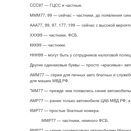
CCC97 — ГЦСС и частные.
МММ77, 99 — сейчас – частники, до появления си
ААА77, 99, 97, 177, 199 — сейчас с высокой вероят
ХХХ99 — частники, ФСБ.
ККК99 — частники.
ННН99 – могут быть у сотрудников налоговой полици
Другие одинаковые буквы — просто «красивые» ав
АММ77 — серия для личных авто блатных и служеб
для машин МВД РФ.
*ММ77 — прежде чем появились синие автомобильн
АМР77 — ранее только автомобили ЦАБ МВД РФ, а 
КМР77 — простые блатные номера.
ММР77 — частники, немного ФСБ.
РМР77 — серия соответствует автомобилям Минист