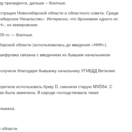
у президента, дальше – блатные.
трации Новосибирской области и областного совета. Среди
бирское Начальство». Интересно, что броневики одного из
», но кемеровские.
00-го — блатные.
ирской области (использовалась до введения «ННН»).
шифровка связана с введением их бывшим начальником
получила благодаря бывшему начальнику УГИБДД Виталию
ретили использовать букву D, сменили старую MVD54. С
а была заменена. В народе господствовала такая
льмаха.
 области.