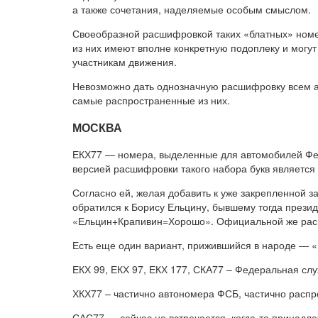
а также сочетания, наделяемые особым смыслом.
Своеобразной расшифровкой таких «блатных» номе
из них имеют вполне конкретную подоплеку и могу
участникам движения.
Невозможно дать однозначную расшифровку всем 
самые распространенные из них.
МОСКВА
ЕКХ77 — номера, выделенные для автомобилей Фе
версией расшифровки такого набора букв является 
Согласно ей, желая добавить к уже закрепленной 
обратился к Борису Ельцину, бывшему тогда прези
«Ельцин+Крапивин=Хорошо». Официальной же расш
Есть еще один вариант, прижившийся в народе — «Е
ЕКХ 99, ЕКХ 97, ЕКХ 177, СКА77 – Федеральная сл
ХКХ77 – частично автономера ФСБ, частично распр
САС77 — сейчас не встречается, когда-то принадл