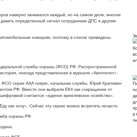
ров наверно занимался каждый, но на самом деле, многие
т давать определенный сигнал сотрудникам ДПС и другим
З
автомобильным номерам, поэтому в списке приведены
деральной службы охраны (ФСО) РФ. Распространенной
история, некогда представленная в журнале «Автопилот».
за ФСО серии ААА новую, начальник службы, Юрий Крапивин
дентом РФ. Вместе они выбрали ЕКХ как сокращение от
ифровкой считается «единое кремлевское хозяйство».
ду как хочу». Сейчас эту серию можно встретить нечасто.
ужба охраны РФ.
одана.
ежала ФСБ.