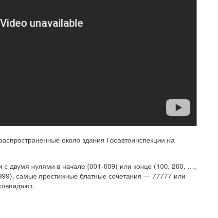
распространенные около здания Госавтоинспекции на
с двумя нулями в начале (001-009) или конце (100, 200, …,
 999), самые престижные блатные сочетания — 77777 или
 совпадают.