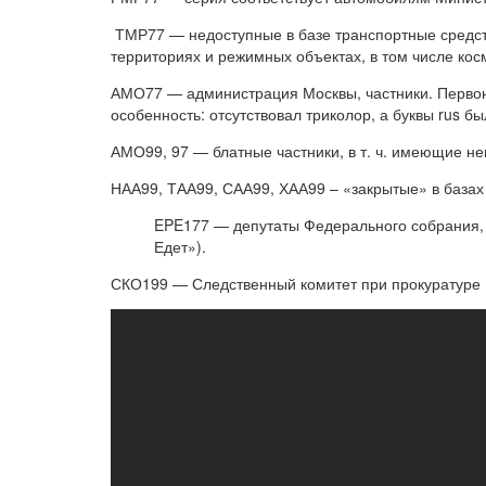
ТМР77 — недоступные в базе транспортные средс
территориях и режимных объектах, в том числе кос
АМО77 — администрация Москвы, частники. Первон
особенность: отсутствовал триколор, а буквы rus 
АМО99, 97 — блатные частники, в т. ч. имеющие н
НАА99, ТАА99, САА99, ХАА99 – «закрытые» в базах
EPE177 — депутаты Федерального собрания,
Едет»).
СКО199 — Следственный комитет при прокуратуре 