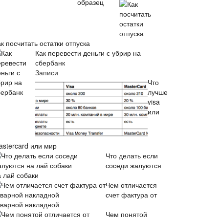
к посчитать остатки отпуска
Как перевести деньги с убрир на
сбербанк
Записи
Что
лучше
visa
или
astercard или мир
Что делать если
соседи жалуются
а лай собаки
Чем отличается
счет фактура от
оварной накладной
Чем понятой