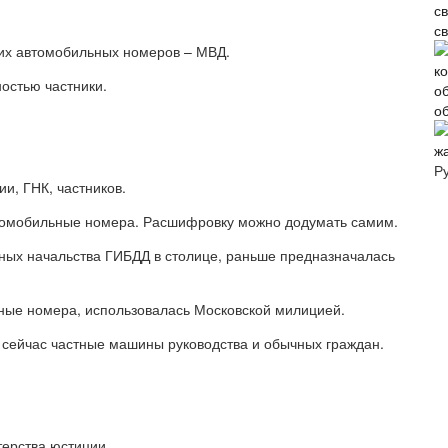
с
них автомобильных номеров – МВД.
ностью частники.
о
ж
Р
и, ГНК, частников.
томобильные номера. Расшифровку можно додумать самим.
ных начальства ГИБДД в столице, раньше предназначалась
ые номера, использовалась Московской милицией.
сейчас частные машины руководства и обычных граждан.
ерства юстиции.