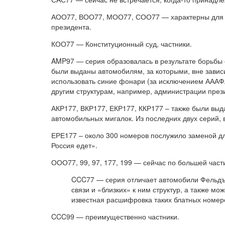
АОО77, ВОО77, МОО77, СОО77 — характерны для 
президента.
КОО77 — Конституционный суд, частники.
AMP97 — серия образовалась в результате борьбы 
были выданы автомобилям, за которыми, вне завис
использовать синие фонари (за исключением АААФЛ)
другим структурам, например, администрации през
АКР177, ВКР177, ЕКР177, ККР177 – также были выд
автомобильных мигалок. Из последних двух серий, в
ЕРЕ177 – около 300 номеров послужило заменой 
Россия едет».
ООО77, 99, 97, 177, 199 — сейчас по большей част
CCC77 — серия отличает автомобили Фельдъе
связи и «близких» к ним структур, а также м
известная расшифровка таких блатных номер
CCC99 — преимущественно частники.