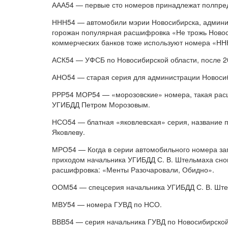
ААА54 — первые сто номеров принадлежат полпред
ННН54 — автомобили мэрии Новосибирска, админис
горожан популярная расшифровка «Не трожь Новоси
коммерческих банков тоже используют номера «ННН
АСК54 — УФСБ по Новосибирской области, после 2
АНО54 — старая серия для администрации Новосиб
РРР54 МОР54 — «морозовские» номера, такая рас
УГИБДД Петром Морозовым.
НСО54 — блатная «яковлевская» серия, название 
Яковлеву.
МРО54 — Когда в серии автомобильного номера зап
приходом начальника УГИБДД С. В. Штельмаха снов
расшифровка: «Менты Разочаровали, Обидно».
ООМ54 — спецсерия начальника УГИБДД С. В. Ште
МВУ54 — номера ГУВД по НСО.
ВВВ54 — серия начальника ГУВД по Новосибирской