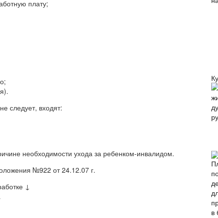
аботную плату;
К
о;
я).
не следует, входят:
причине необходимости ухода за ребенком-инвалидом.
оложения №922 от 24.12.07 г.
работке ↓
↓