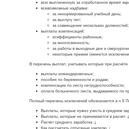
всю выплаченную за отработанное время зар
всевозможные надбавки:
за ненормированный учебный день;
за выслугу лет;
за совмещение нескольких должностей;
выплаты компенсаций:
коэффициенты районные;
за многосменность;
за работы в выходные дни и сверхурочн
некоторые премии (имеются исключени
В перечень выплат, учитывать которые при расчёте 
выплаты командировочных;
пособия по беременности и родам;
компенсации по листу нетрудоспособности;
оплата больничного листа, выдаваемого по 
Полный перечень исключений обозначается в п.5 П
Выплаты, которые нужно учесть в среднем за
Выплаты, которые не принимаются в расчет 
Расчет среднего заработка ↓
Как рассчитать отпускные учителю ↓