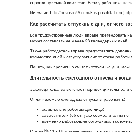
справка приемной комиссии. Если у работника неск
Источник: http://advokat55.com/kak-poschitat-dnej-ot
Как рассчитать отпускные дни, от чего за
Все трудоустроенные люди вправе претендовать на
может составлять не менее 28 календарных дней.
Также работодатель вправе предоставлять дополни
количества дней к отпуску зависит от стажа работы
Понять, как правильно считать отпускные дни, мож
Длительность ежегодного отпуска и когд
Законодательство включает порядок длительности о
Оплачиваемые ежегодные отпуска вправе взять:
официально работающие лица;
совместители (об отпуске совместителям по Т
временно работающие сотрудники, заключивш
Статья № 115 ТК устанавливает, сколько отпускных