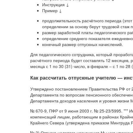
Инструкция ↓
Пример ↓
продолжительность расчётного периода (этот
определении за основу берут трудовой стаж п
размер заработной платы педагогического ра
определение среднего показателя ежедневног
конечный размер отпускных начислений.
Для педагогического сотрудника, который проработ
расчётного периода будет составлять 12 месяцев, 
месяца с 1 по 30 (31) число, в феврале – с 1 по 28 
Как рассчитать отпускные учителю — инс
Утверждено постановлением Правительства РФ от 2
Департамента по вопросам пенсионного обеспечени
Департамента доходов населения и уровня жизни Ми
№ 670-9, ПФР от 9 июня 2003 г. № 25-23/5995. ***
компенсаций лицам, работающим в районах Крайне
Крайнего Севера (утверждена приказом Минтруда Р
№ 2) Отпуска целевого назначения Мы уже упомина