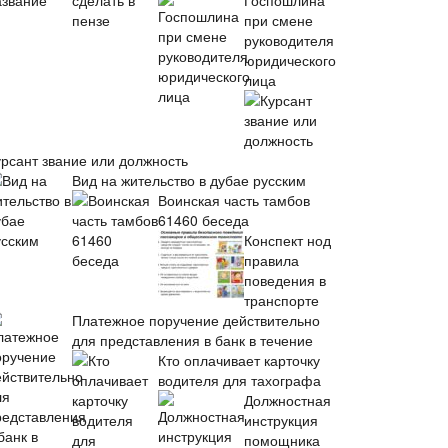
Госпошлина
при смене
руководителя
юридического
лица
урсант звание или должность
Вид на жительство в дубае русским
Воинская часть тамбов
61460 беседа
Конспект нод
правила
поведения в
транспорте
Платежное поручение действительно
для представления в банк в течение
Кто оплачивает карточку
водителя для тахографа
Должностная
инструкция
помощника