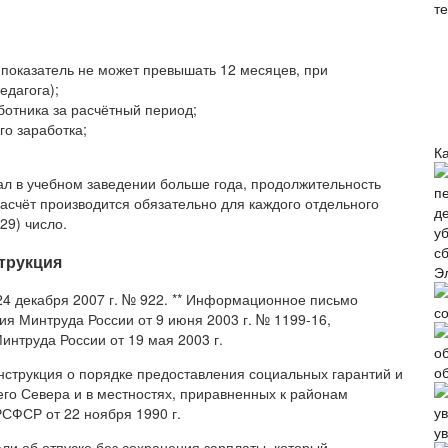
 показатель не может превышать 12 месяцев, при
едагога);
ботника за расчётный период;
о заработка;
Ка
ал в учебном заведении больше года, продолжительность
расчёт производится обязательно для каждого отдельного
(29) число.
трукция
Э
4 декабря 2007 г. № 922. ** Информационное письмо
с
я Минтруда России от 9 июня 2003 г. № 1199-16,
нтруда России от 19 мая 2003 г.
о
 Инструкция о порядке предоставления социальных гарантий и
го Севера и в местностях, приравненных к районам
СФСР от 22 ноября 1990 г.
у
ли об отпуске без сохранения зарплаты, который