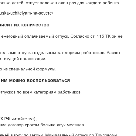
олько детей, отпуск положен один раз для каждого ребенка.
puska-uchitelyam-na-severe/
висит их количество
 ежегодный оплачиваемый отпуск. Согласно ст. 115 ТК он не
тельные отпуска отдельным категориям работников. Расчет
 в текущей организации.
но из специальной формулы.
а им можно воспользоваться
тпусков по всем категориям работников.
К РФ читайте тут);
ие договор сроком больше двух месяцев.
 дней в году по закону. Минимальный отпуск по Трудовому