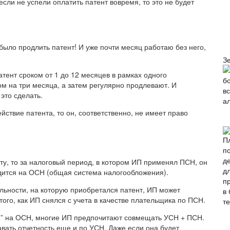
сли не успели оплатить патент вовремя, то это не будет
было продлить патент! И уже почти месяц работаю без него,
З
атент сроком от 1 до 12 месяцев в рамках одного
ом на три месяца, а затем регулярно продлевают. И
это сделать.
йствие патента, то он, соответственно, не имеет право
ту, то за налоговый период, в котором ИП применял ПСН, он
ходится на ОСН (общая система налогообложения).
ьности, на которую приобретался патент, ИП может
ого, как ИП снялся с учета в качестве плательщика по ПСН.
ния” на ОСН, многие ИП предпочитают совмещать УСН + ПСН.
авать отчетность еще и по УСН. Даже если она будет