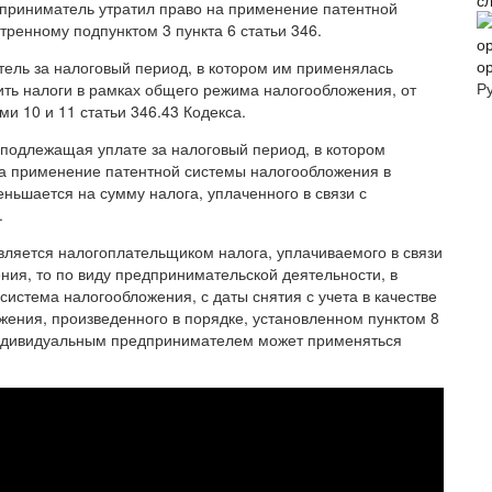
с
едприниматель утратил право на применение патентной
ренному подпунктом 3 пункта 6 статьи 346.
о
тель за налоговый период, в котором им применялась
Р
ить налоги в рамках общего режима налогообложения, от
ми 10 и 11 статьи 346.43 Кодекса.
 подлежащая уплате за налоговый период, в котором
а применение патентной системы налогообложения в
меньшается на сумму налога, уплаченного в связи с
.
ляется налогоплательщиком налога, уплачиваемого в связи
ия, то по виду предпринимательской деятельности, в
истема налогообложения, с даты снятия с учета в качестве
ения, произведенного в порядке, установленном пунктом 8
, индивидуальным предпринимателем может применяться