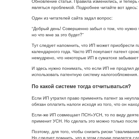
Обновление статьи. Правила изменились, и теперь е
являться проблемой. Подробнее читайте вот здесь:
Один из читателей сайта задал вопрос:
“Добрый день! Совершенно забыл о том, что нужно 
но что мне за это будет?”
Тут следует напомнить, что ИП может приобрести п
календарного года. Часто ИП покупают патент срок
немудрено, что некоторые ИП в суматохе забывают 
И здесь нужно понимать, что если ИП не продлил де
использовать патентную систему налогообложения.
По какой системе тогда отчитываться?
Если ИП утратил право применять патент за неупла
обязан оплатить налоги исходя из того, что он на
Если-же ИП совмещает ПСН+УСН, то по виду деятел
применит УСН. Но сделать это можно только после т
Поэтому, для того, чтобы снизить риски “свалива
Но следует помнить, что в этом случае придется сд